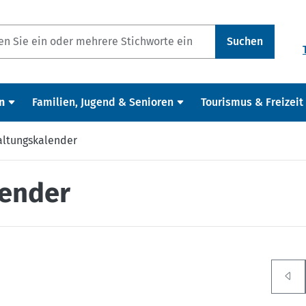
Suchen
n
Familien, Jugend & Senioren
Tourismus & Freizeit
altungskalender
lender