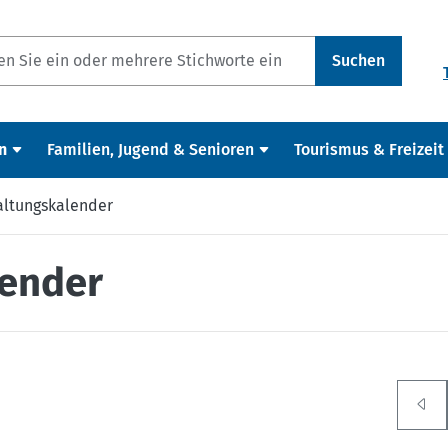
Suchen
n
Familien, Jugend & Senioren
Tourismus & Freizeit
altungskalender
lender