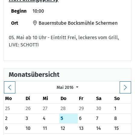
Beginn
10:00
Ort
Bauernstube Bocksmühle Schermen
05. Mai ab 10 Uhr - Eintritt Frei, leckeres vom Grill,
LIVE: SCHOTTI
Monatsübersicht
Mai 2016
Mo
Di
Mi
Do
Fr
Sa
So
25
26
27
28
29
30
1
2
3
4
5
6
7
8
9
10
11
12
13
14
15