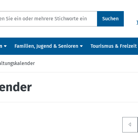
Suchen
n
Familien, Jugend & Senioren
Tourismus & Freizeit
altungskalender
lender