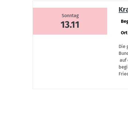
Kr
Sonntag
Be
13.11
Ort
Die 
Bund
auf 
begi
Frie