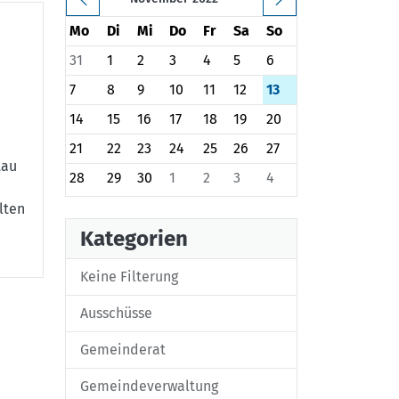
Mo
Di
Mi
Do
Fr
Sa
So
31
1
2
3
4
5
6
7
8
9
10
11
12
13
14
15
16
17
18
19
20
21
22
23
24
25
26
27
tau
28
29
30
1
2
3
4
lten
Kategorien
Keine Filterung
Ausschüsse
Gemeinderat
Gemeindeverwaltung