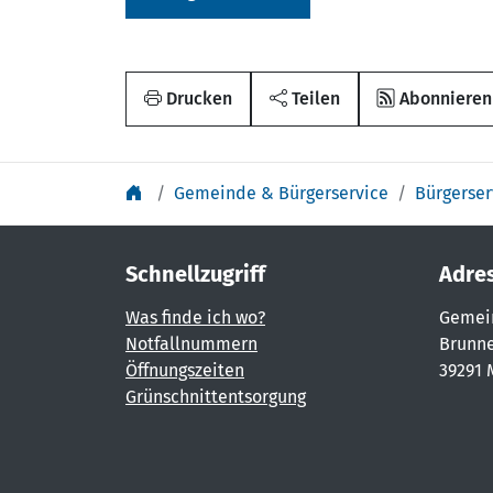
Drucken
Teilen
Abonnieren
Gemeinde & Bürgerservice
Bürgerser
Schnellzugriff
Adre
Was finde ich wo?
Gemei
Notfallnummern
Brunne
Öffnungszeiten
39291 
Grünschnittentsorgung