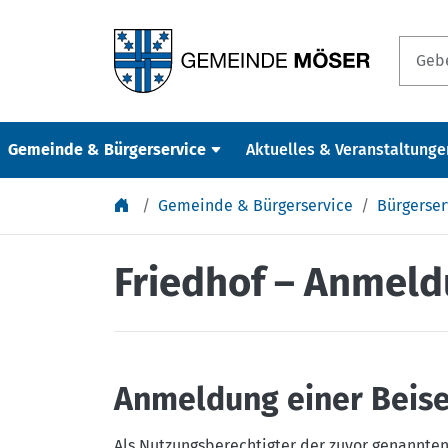
Springe zu Inhalt
Gemeinde & Bürgerservice
Aktuelles & Veranstaltunge
Gemeinde & Bürgerservice
Bürgerser
Friedhof – Anmeld
Anmeldung einer Beis
Als Nutzungsberechtigter der zuvor genannten 