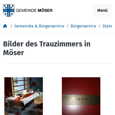
Springe zu Inhalt
Menü
Gemeinde & Bürgerservice
Bürgerservice
Stand
Bilder des Trauzimmers in
Möser