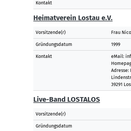
Kontakt
Heimatverein Lostau e.V.
Vorsitzende(r)
Frau Nic
Gründungsdatum
1999
Kontakt
eMail: i
Homepage
Adresse: 
Lindenst
39291 Lo
Live-Band LOSTALOS
Vorsitzende(r)
Gründungsdatum