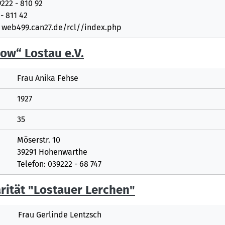
9222 - 810 92
- 811 42
web499.can27.de/rcl//index.php
ow“ Lostau e.V.
Frau Anika Fehse
1927
35
Möserstr. 10
39291 Hohenwarthe
Telefon: 039222 - 68 747
rität "Lostauer Lerchen"
Frau Gerlinde Lentzsch