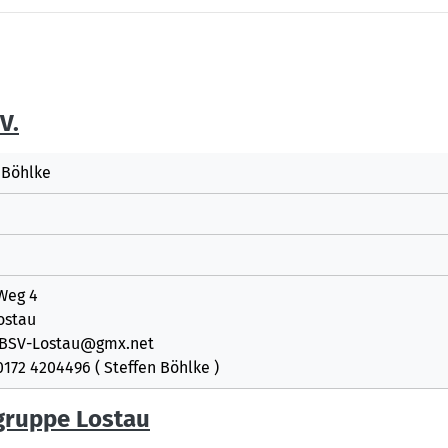
V.
 Böhlke
Weg 4
ostau
 :BSV-Lostau@gmx.net
0172 4204496 ( Steffen Böhlke )
sgruppe Lostau