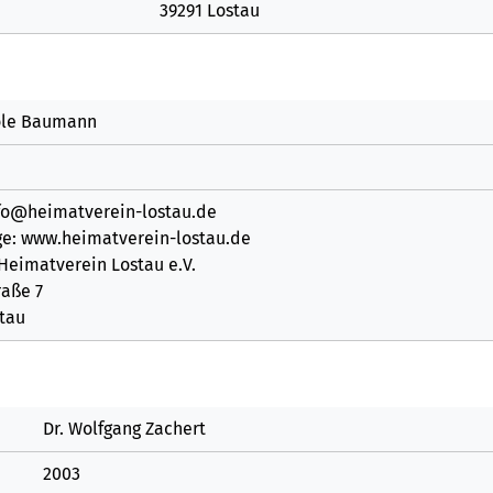
39291 Lostau
ole Baumann
nfo@heimatverein-lostau.de
: www.heimatverein-lostau.de
Heimatverein Lostau e.V.
raße 7
stau
Dr. Wolfgang Zachert
2003