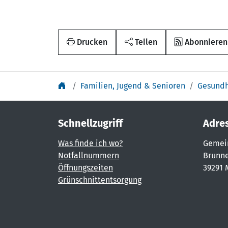
Drucken
Teilen
Abonnieren
Familien, Jugend & Senioren
Gesundh
Schnellzugriff
Adre
Was finde ich wo?
Gemei
Notfallnummern
Brunne
Öffnungszeiten
39291 
Grünschnittentsorgung