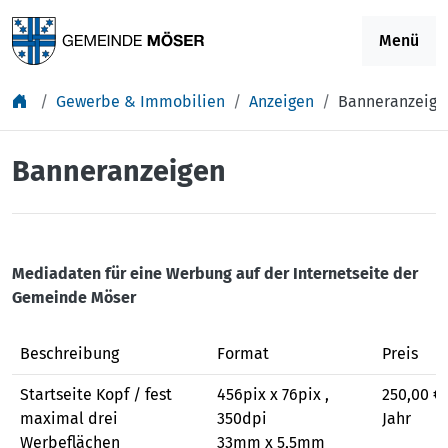
Springe zu Inhalt
Menü
Gewerbe & Immobilien
Anzeigen
Banneranzeige
Banneranzeigen
Mediadaten für eine
Werbung auf der Internetseite der
Gemeinde Möser
Beschreibung
Format
Preis
Startseite Kopf / fest
456pix x 76pix ,
250,00 € 
maximal drei
350dpi
Jahr
Werbeflächen
33mm x 5,5mm