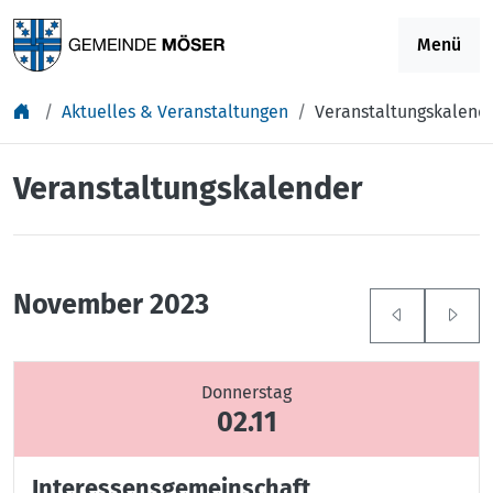
Springe zu Inhalt
Menü
Aktuelles & Veranstaltungen
Veranstaltungskalend
Veranstaltungskalender
November 2023
Donnerstag
02.11
Interessensgemeinschaft