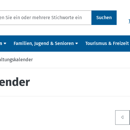
Suchen
n
Familien, Jugend & Senioren
Tourismus & Freizeit
altungskalender
lender