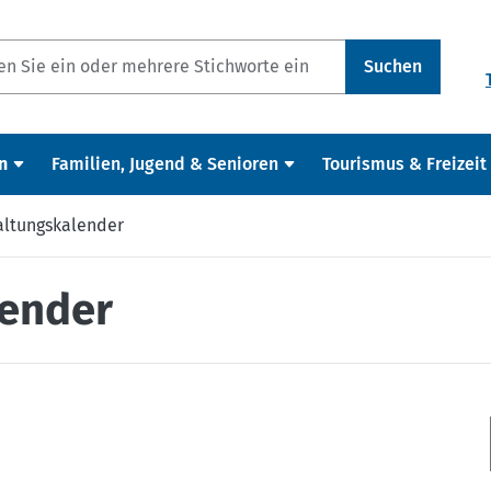
Suchen
n
Familien, Jugend & Senioren
Tourismus & Freizeit
altungskalender
lender