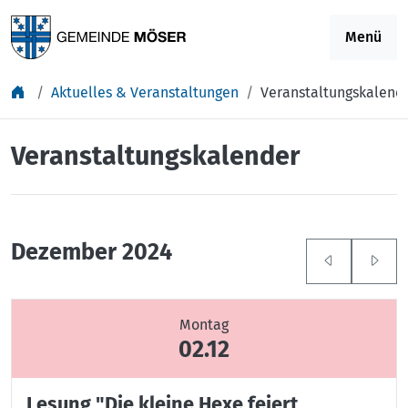
Springe zu Inhalt
Menü
Aktuelles & Veranstaltungen
Veranstaltungskalend
Veranstaltungskalender
Dezember 2024
Montag
02.12
Lesung "Die kleine Hexe feiert