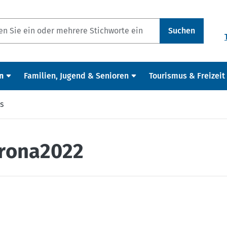
Suchen
n
Familien, Jugend & Senioren
Tourismus & Freizeit
s
orona2022