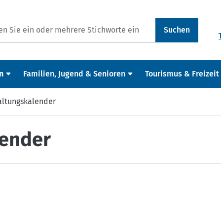
Suchen
n
Familien, Jugend & Senioren
Tourismus & Freizeit
altungskalender
lender