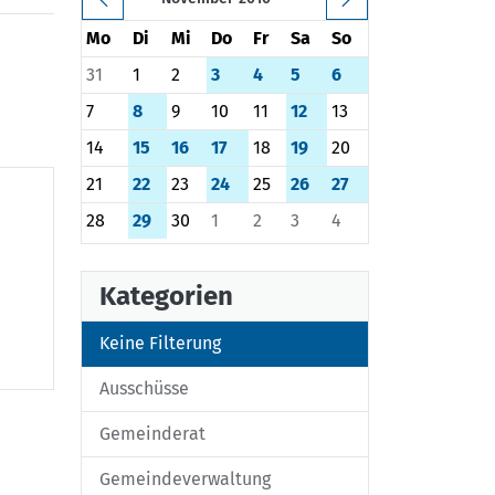
Mo
Di
Mi
Do
Fr
Sa
So
31
1
2
3
4
5
6
7
8
9
10
11
12
13
14
15
16
17
18
19
20
21
22
23
24
25
26
27
28
29
30
1
2
3
4
Kategorien
Keine Filterung
Ausschüsse
Gemeinderat
Gemeindeverwaltung