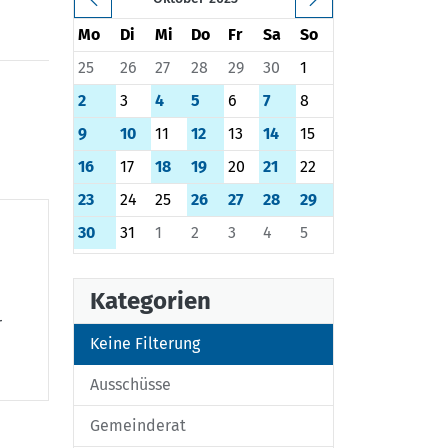
Mo
Di
Mi
Do
Fr
Sa
So
25
26
27
28
29
30
1
2
3
4
5
6
7
8
9
10
11
12
13
14
15
16
17
18
19
20
21
22
23
24
25
26
27
28
29
30
31
1
2
3
4
5
Kategorien
r
Keine Filterung
Ausschüsse
Gemeinderat