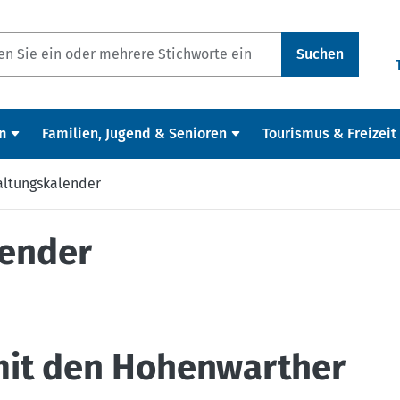
Suchen
n
Familien, Jugend & Senioren
Tourismus & Freizeit
altungskalender
lender
mit den Hohenwarther