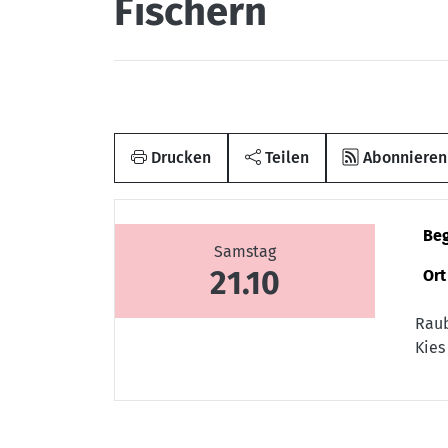
Fischern
Drucken
Teilen
Abonnieren
Be
Samstag
21.10
Ort
Raub
Kies