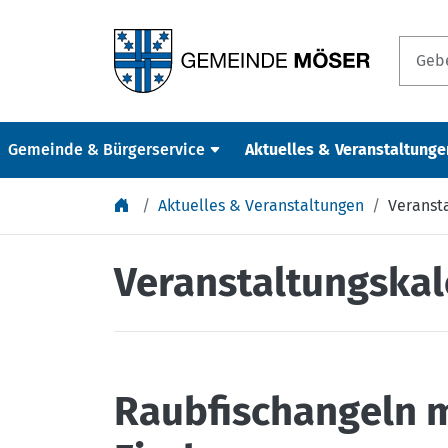
Springe zu Inhalt
Gemeinde & Bürgerservice
Aktuelles & Veranstaltunge
Aktuelles & Veranstaltungen
Veranst
Veranstaltungska
Raubfischangeln 