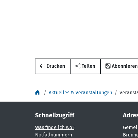
Drucken
Teilen
Abonnieren
Aktuelles & Veranstaltungen
Veranst
Schnellzugriff
Adre
Was finde ich wo?
Gemei
Notfallnummern
Brunne