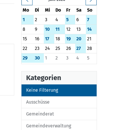
Mo
Di
Mi
Do
Fr
Sa
So
1
2
3
4
5
6
7
8
9
10
11
12
13
14
15
16
17
18
19
20
21
22
23
24
25
26
27
28
29
30
1
2
3
4
5
Kategorien
Keine Filterung
Ausschüsse
Gemeinderat
Gemeindeverwaltung