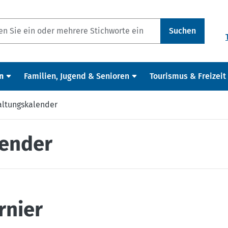
Suchen
n
Familien, Jugend & Senioren
Tourismus & Freizeit
altungskalender
lender
rnier