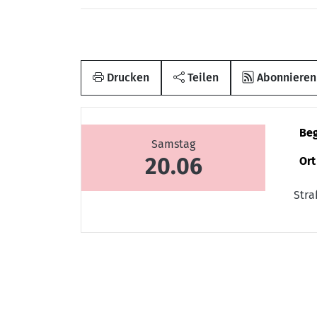
Drucken
Teilen
Abonnieren
Be
Samstag
20.06
Ort
Stra