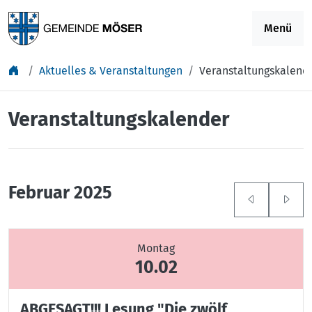
Springe zu Inhalt
Menü
Aktuelles & Veranstaltungen
Veranstaltungskalend
Veranstaltungskalender
Februar 2025
Montag
10.02
ABGESAGT!!! Lesung "Die zwölf