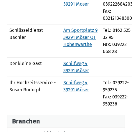
39291 Möser
03922268420
Fax:
032121348300
Schlüsseldienst
Am Sportplatz 9
Tel.: 0162 525
Bachler
39291 Möser OT
32 95
Hohenwarthe
Fax: 039222
668 28
Der kleine Gast
Schilfweg 4
39291 Möser
Ihr Hochzeitsservice -
Schilfweg 4
Tel.: 039222-
Susan Rudolph
39291 Möser
959235
Fax: 039222-
959236
Branchen