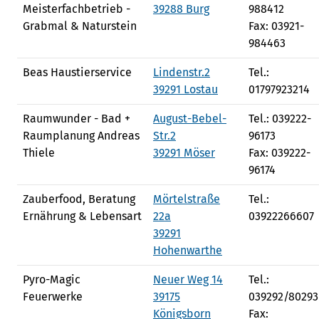
Meisterfachbetrieb -
39288 Burg
988412
Grabmal & Naturstein
Fax: 03921-
984463
Beas Haustierservice
Lindenstr.2
Tel.:
39291 Lostau
01797923214
Raumwunder - Bad +
August-Bebel-
Tel.: 039222-
Raumplanung Andreas
Str.2
96173
Thiele
39291 Möser
Fax: 039222-
96174
Zauberfood, Beratung
Mörtelstraße
Tel.:
Ernährung & Lebensart
22a
03922266607
39291
Hohenwarthe
Pyro-Magic
Neuer Weg 14
Tel.:
Feuerwerke
39175
039292/80293
Königsborn
Fax: