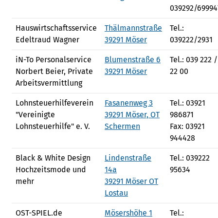
039292/69994
Hauswirtschaftsservice
Thälmannstraße
Tel.:
Edeltraud Wagner
39291 Möser
039222/2931
iN-To Personalservice
Blumenstraße 6
Tel.: 039 222 /
Norbert Beier, Private
39291 Möser
22 00
Arbeitsvermittlung
Lohnsteuerhilfeverein
Fasanenweg 3
Tel.: 03921
"Vereinigte
39291 Möser, OT
986871
Lohnsteuerhilfe" e. V.
Schermen
Fax: 03921
944428
Black & White Design
Lindenstraße
Tel.: 039222
Hochzeitsmode und
14a
95634
mehr
39291 Möser OT
Lostau
OST-SPIEL.de
Mösershöhe 1
Tel.: