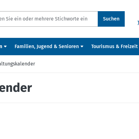
Suchen
n
Familien, Jugend & Senioren
Tourismus & Freizeit
altungskalender
lender