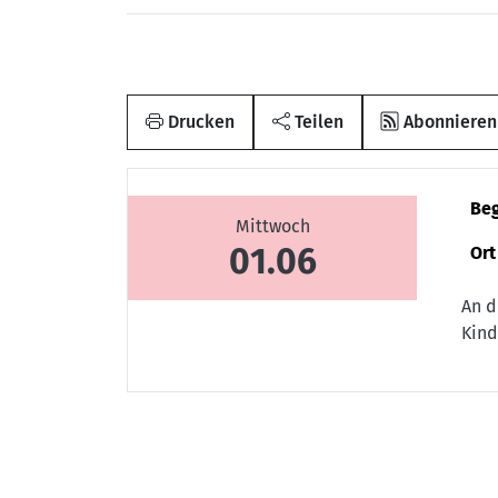
Drucken
Teilen
Abonnieren
Be
Mittwoch
01.06
Ort
An d
Kind