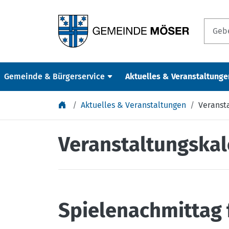
Springe zu Inhalt
Gemeinde & Bürgerservice
Aktuelles & Veranstaltunge
Aktuelles & Veranstaltungen
Veranst
Veranstaltungska
Spielenachmittag f