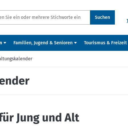
Suchen
n
Familien, Jugend & Senioren
Tourismus & Freizeit
altungskalender
lender
ür Jung und Alt