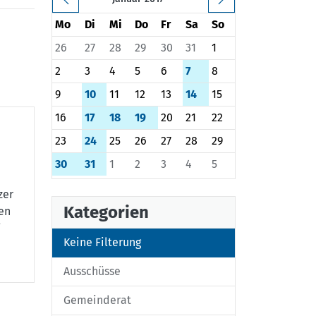
Mo
Di
Mi
Do
Fr
Sa
So
26
27
28
29
30
31
1
2
3
4
5
6
7
8
9
10
11
12
13
14
15
16
17
18
19
20
21
22
23
24
25
26
27
28
29
30
31
1
2
3
4
5
zer
Kategorien
gen
i
Keine Filterung
Ausschüsse
Gemeinderat