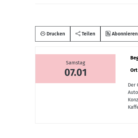
Drucken
Teilen
Abonnieren
Be
Samstag
07.01
Ort
Der 
Auto
Konz
Kaff