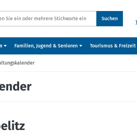
Suchen
n
Familien, Jugend & Senioren
Tourismus & Freizeit
altungskalender
lender
elitz