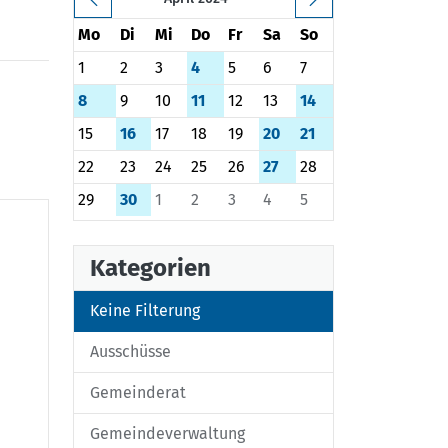
Mo
Di
Mi
Do
Fr
Sa
So
1
2
3
4
5
6
7
8
9
10
11
12
13
14
15
16
17
18
19
20
21
22
23
24
25
26
27
28
29
30
1
2
3
4
5
Kategorien
Keine Filterung
Ausschüsse
Gemeinderat
Gemeindeverwaltung