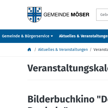
Springe zu Inhalt
Gemeinde & Bürgerservice
Aktuelles & Veranstaltunge
Aktuelles & Veranstaltungen
Veranst
Veranstaltungska
Bilderbuchkino "D