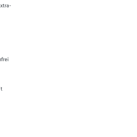
xtra-
frei
it