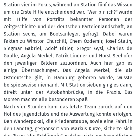
Station vier im Fokus, während an Station fünf das Wissen
um die Erste Hilfe entscheidend war. "Wer bin ich?" wurde
mit Hilfe von Porträts bekannter Personen der
Zeitgeschichte und der deutschen Parteienlandschaft, an
Station sechs, am Bootsanleger, gefragt. Dabei waren
Fakten zu Winston Churchill, Chem Özdemir, Josef Stalin,
Siegmar Gabriel, Adolf Hitler, Gregor Gysi, Charles de
Gaulle, Angela Merkel, Patrik Lindner und Horst Seehofer
den jeweiligen Bildern zuzuordnen. Auch hier gab es
einige Überraschungen. Das Angela Merkel, die als
Ostdeutsche gilt, in Hamburg geboren wurde, wusste
beispielsweise niemand. Mit Station sieben ging es dann,
direkt unter der Autobahnbrücke, in die Praxis. Das
Morsen machte alle besonderen Spaß.
Nach vier Stunden kam das letzte Team zurück auf den
Hof des Jugendclubs und die Auswertung konnte erfolgen.
Den Wanderpokal, die Friedenstaube, sowie eine Fahrt in
den Landtag, gesponsert von Markus Kurze, sicherte sich
das Team "die Schlümpfe", welches sich aus Jugendlichen