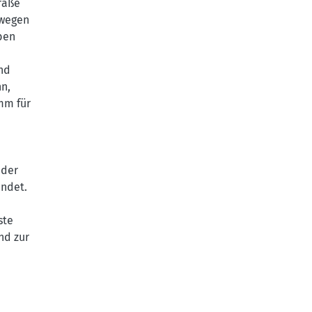
raße
 wegen
ben
nd
n,
mm für
 der
ündet.
ste
nd zur