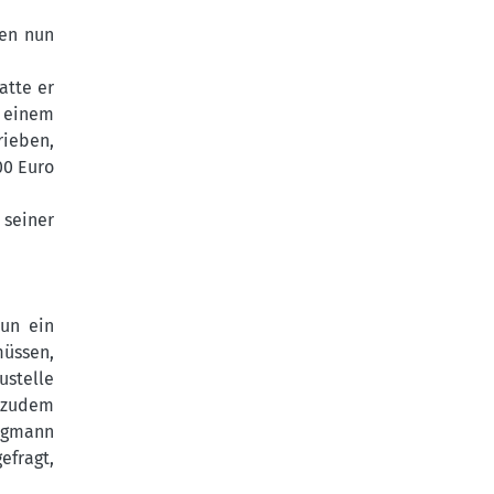
nen nun
atte er
n einem
rieben,
00 Euro
 seiner
un ein
müssen,
ustelle
d zudem
ergmann
efragt,