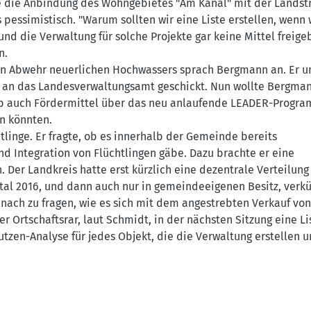
e die Anbindung des Wohngebietes "Am Kanal" mit der Landst
 pessimistisch. "Warum sollten wir eine Liste erstellen, wenn
nd die Verwaltung für solche Projekte gar keine Mittel freige
n.
en Abwehr neuerlichen Hochwassers sprach Bergmann an. Er u
g an das Landesverwaltungsamt geschickt. Nun wollte Bergman
 ob auch Fördermittel über das neu anlaufende LEADER-Progra
n könnten.
linge. Er fragte, ob es innerhalb der Gemeinde bereits
d Integration von Flüchtlingen gäbe. Dazu brachte er eine
 Der Landkreis hatte erst kürzlich eine dezentrale Verteilung
artal 2016, und dann auch nur in gemeindeeigenen Besitz, verk
nach zu fragen, wie es sich mit dem angestrebten Verkauf von
r Ortschaftsrar, laut Schmidt, in der nächsten Sitzung eine Li
utzen-Analyse für jedes Objekt, die die Verwaltung erstellen u