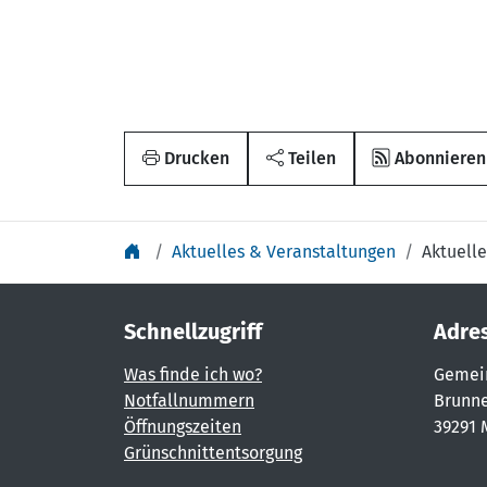
Drucken
Teilen
Abonnieren
Aktuelles & Veranstaltungen
Aktuelle
Schnellzugriff
Adre
Was finde ich wo?
Gemei
Notfallnummern
Brunne
Öffnungszeiten
39291 
Grünschnittentsorgung