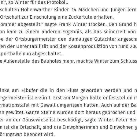
.", so Winter für das Protokoll.
geschulten Hohenwarther Kinder. 14 Mädchen und Jungen ler
rtschaft zur Einschulung eine Zuckertüte erhalten.
ommer abgestellt." sagte Frank Winter trocken. Den Grund h
con kam zu einem anderen Ergebnis, als das seinerzeit vo
abe der Ortsbürgermeister den damaligen Gutachter angesch
en der Unrentabilität und der Kostenproduktion von rund 20
Sporthalle nun abgeschaltet.
ne Außenstelle des Bauhofes mehr, machte Winter zum Schluss
änke am Elbufer die in den Fluss geworden werden und n
germeister ist erzürnt. Erst am Morgen hatte er feststellen 
rmationstafel mit Gewalt umgerissen hatten. Auch auf der Ba
en gewütet. Ganze Steine wurden dort heraus gebrochen un
r an der Gänsewiese ist beschädigt, sagte Winter. Peter B
 ist die Ortschaft, sind die Einwohnerinnen und Einwohner, g
törungswut beendet wird.