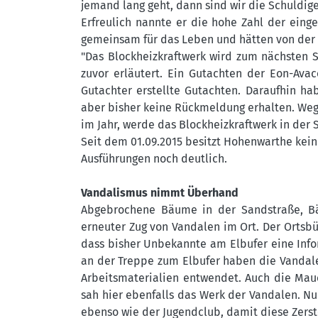
jemand lang geht, dann sind wir die Schuldigen
Erfreulich nannte er die hohe Zahl der ein
gemeinsam für das Leben und hätten von der O
"Das Blockheizkraftwerk wird zum nächsten S
zuvor erläutert. Ein Gutachten der Eon-Ava
Gutachter erstellte Gutachten. Daraufhin h
aber bisher keine Rückmeldung erhalten. Weg
im Jahr, werde das Blockheizkraftwerk in der 
Seit dem 01.09.2015 besitzt Hohenwarthe kei
Ausführungen noch deutlich.
Vandalismus nimmt Überhand
Abgebrochene Bäume in der Sandstraße, B
erneuter Zug von Vandalen im Ort. Der Ortsbür
dass bisher Unbekannte am Elbufer eine Info
an der Treppe zum Elbufer haben die Vandal
Arbeitsmaterialien entwendet. Auch die Maue
sah hier ebenfalls das Werk der Vandalen. Nun
ebenso wie der Jugendclub, damit diese Zers