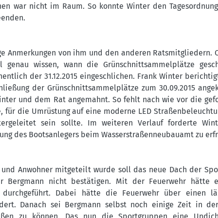
önnen war nicht im Raum. So konnte Winter den Tagesordnun
eenden.
inige Anmerkungen von ihm und den anderen Ratsmitgliedern. 
l genau wissen, wann die Grünschnittsammelplätze gesch
hentlich der 31.12.2015 eingeschlichen. Frank Winter berichtig
hließung der Grünschnittsammelplätze zum 30.09.2015 ange
nter und dem Rat angemahnt. So fehlt nach wie vor die gef
, für die Umrüstung auf eine moderne LED Straßenbeleuchtu
tergeleitet sein sollte. Im weiteren Verlauf forderte Win
egung des Bootsanlegers beim Wasserstraßenneubauamt zu erf
und Anwohner mitgeteilt wurde soll das neue Dach der Spo
er Bergmann nicht bestätigen. Mit der Feuerwehr hätte e
 durchgeführt. Dabei hätte die Feuerwehr über einen lä
dert. Danach sei Bergmann selbst noch einige Zeit in de
ießen zu können. Das nun die Sportgruppen eine Undicht