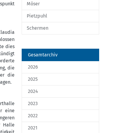
gspunkt
Möser
Pietzpuhl
Schermen
Claudia
lossen
te dies
kündigt
Gesamtarchiv
orderte
2026
ng, die
ter die
2025
ragen.
2024
rthalle
2023
r eine
2022
ngeren
r Halle
2021
igkeit