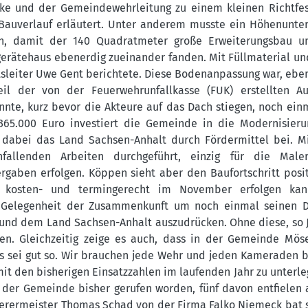
rke und der Gemeindewehrleitung zu einem kleinen Richtfes
Bauverlauf erläutert. Unter anderem musste ein Höhenunte
n, damit der 140 Quadratmeter große Erweiterungsbau u
gerätehaus ebenerdig zueinander fanden. Mit Füllmaterial un
tsleiter Uwe Gent berichtete. Diese Bodenanpassung war, ebe
l der von der Feuerwehrunfallkasse (FUK) erstellten Auf
e, kurz bevor die Akteure auf das Dach stiegen, noch ein
365.000 Euro investiert die Gemeinde in die Modernisier
t dabei das Land Sachsen-Anhalt durch Fördermittel bei. 
nfallenden Arbeiten durchgeführt, einzig für die Male
rgaben erfolgen. Köppen sieht aber den Baufortschritt posi
me kosten- und termingerecht im November erfolgen kan
ie Gelegenheit der Zusammenkunft um noch einmal seinen 
nd dem Land Sachsen-Anhalt auszudrücken. Ohne diese, so J
sen. Gleichzeitig zeige es auch, dass in der Gemeinde Mös
s sei gut so. Wir brauchen jede Wehr und jeden Kameraden 
t den bisherigen Einsatzzahlen im laufenden Jahr zu unterle
 der Gemeinde bisher gerufen worden, fünf davon entfielen 
erermeister Thomas Schad von der Firma Falko Niemeck bat