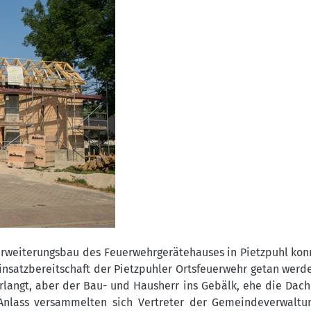
Erweiterungsbau des Feuerwehrgerätehauses in Pietzpuhl kon
Einsatzbereitschaft der Pietzpuhler Ortsfeuerwehr getan werd
verlangt, aber der Bau- und Hausherr ins Gebälk, ehe die Dac
Anlass versammelten sich Vertreter der Gemeindeverwaltu