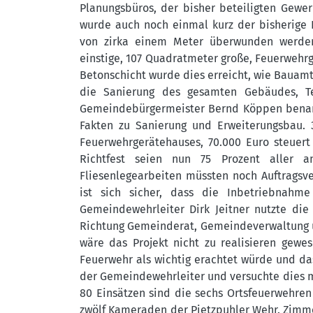
Planungsbüros, der bisher beteiligten Gewe
wurde auch noch einmal kurz der bisherige 
von zirka einem Meter überwunden werde
einstige, 107 Quadratmeter große, Feuerwehr
Betonschicht wurde dies erreicht, wie Bauam
die Sanierung des gesamten Gebäudes, Tei
Gemeindebürgermeister Bernd Köppen benannt
Fakten zu Sanierung und Erweiterungsbau. 
Feuerwehrgerätehauses, 70.000 Euro steuer
Richtfest seien nun 75 Prozent aller a
Fliesenlegearbeiten müssten noch Auftragsve
ist sich sicher, dass die Inbetriebnah
Gemeindewehrleiter Dirk Jeitner nutzte d
Richtung Gemeinderat, Gemeindeverwaltung u
wäre das Projekt nicht zu realisieren gewe
Feuerwehr als wichtig erachtet würde und da
der Gemeindewehrleiter und versuchte dies mi
80 Einsätzen sind die sechs Ortsfeuerwehren
zwölf Kameraden der Pietzpuhler Wehr. Zimm