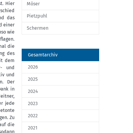
t. Hier
Möser
rschied
Pietzpuhl
nd das
d einer
Schermen
nso wie
lagen.
mal die
ung des
Gesamtarchiv
Mit dem
2026
r- und
tiv und
2025
n. Der
Dank in
2024
eitner,
er jede
2023
betonte
2022
gen. Zu
auf die
2021
 sodann