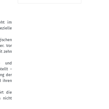
teht im
ezielle
ischen
er. Vor
it zehn
d- und
tellt –
ung der
d ihren
rt die
n nicht