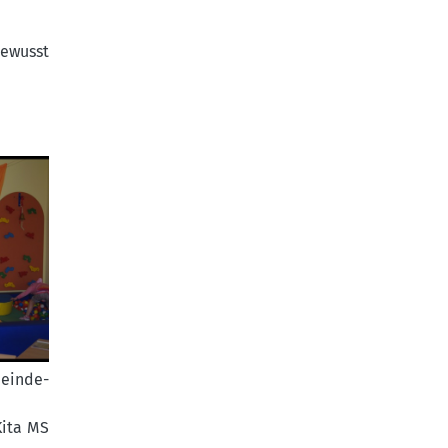
bewusst
einde-
Kita MS