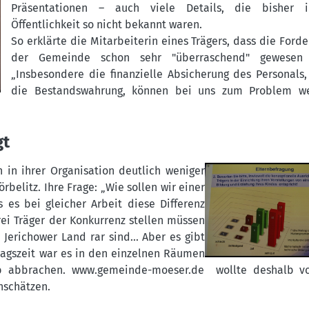
Präsentationen – auch viele Details, die bisher 
Öffentlichkeit so nicht bekannt waren.
So erklärte die Mitarbeiterin eines Trägers, dass die Ford
der Gemeinde schon sehr "überraschend" gewesen 
„Insbesondere die finanzielle Absicherung des Personals,
die Bestandswahrung, können bei uns zum Problem we
gt
 in ihrer Organisation deutlich weniger
belitz. Ihre Frage: „Wie sollen wir einer
s es bei gleicher Arbeit diese Differenz
frei Träger der Konkurrenz stellen müssen
Jerichower Land rar sind... Aber es gibt
ttagszeit war es in den einzelnen Räumen
ab abbrachen.
www.gemeinde-moeser.de
wollte deshalb v
inschätzen.