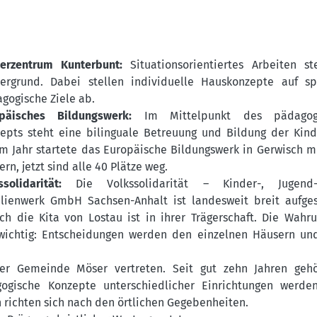
erzentrum Kunterbunt:
Situationsorientiertes Arbeiten s
ergrund. Dabei stellen individuelle Hauskonzepte auf sp
gogische Ziele ab.
päisches Bildungswerk:
Im Mittelpunkt des pädagog
epts steht eine bilinguale Betreuung und Bildung der Kind
m Jahr startete das Europäische Bildungswerk in Gerwisch m
ern, jetzt sind alle 40 Plätze weg.
ssolidarität:
Die Volkssolidarität – Kinder-, Jugen
lienwerk GmbH Sachsen-Anhalt ist landesweit breit aufges
ch die Kita von Lostau ist in ihrer Trägerschaft. Die Wahr
z wichtig: Entscheidungen werden den einzelnen Häusern un
er Gemeinde Möser vertreten. Seit gut zehn Jahren gehö
gogische Konzepte unterschiedlicher Einrichtungen werde
 richten sich nach den örtlichen Gegebenheiten.