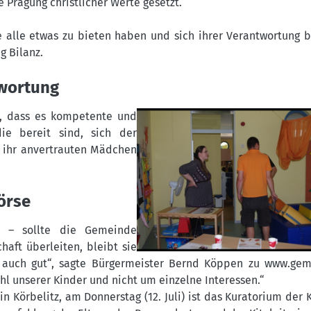
e Prägung christlicher Werte gesetzt.
ie alle etwas zu bieten haben und sich ihrer Verantwortung 
g Bilanz.
twortung
at, dass es kompetente und
die bereit sind, sich der
 ihr anvertrauten Mädchen
börse
lt – sollte die Gemeinde
chaft überleiten, bleibt sie
t auch gut“, sagte Bürgermeister Bernd Köppen zu
www.gem
hl unserer Kinder und nicht um einzelne Interessen.“
 Körbelitz, am Donnerstag (12. Juli) ist das Kuratorium der 