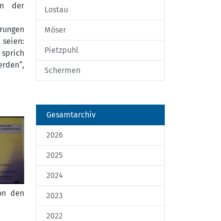
in der
Lostau
erungen
Möser
seien:
Pietzpuhl
 sprich
rden“,
Schermen
Gesamtarchiv
2026
2025
2024
on den
2023
2022