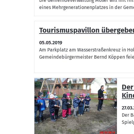
Die Gemeindeverwaltung Möser will mit Hil
eines Mehrgenerationenplatzes in der Gem
Tourismuspavillon übergebe
05.05.2019
Am Parkplatz am Wasserstraßenkreuz in Ho
Gemeindebürgermeister Bernd Köppen feier
Der
Kin
27.03
Der B
Spiel