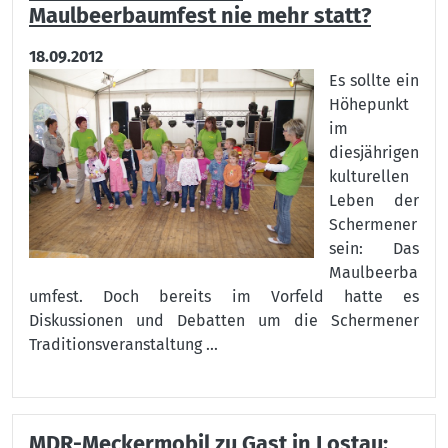
Maulbeerbaumfest nie mehr statt?
18.09.2012
Es s
ollte ein
Höhepunkt
im
diesjährigen
kulturellen
Leben der
Schermener
sein: Das
Maulbeerba
umfest. Doch bereits im Vorfeld hatte es
Diskussionen und Debatten um die Schermener
Traditionsveranstaltung ...
MDR-Meckermobil zu Gast in Lostau: