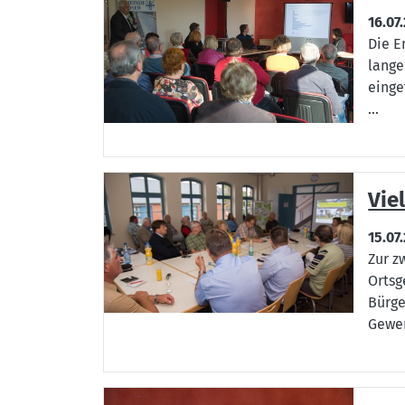
16.07
Die E
lange
einge
...
Vie
15.07
Zur z
Ortsg
Bürge
Gewer