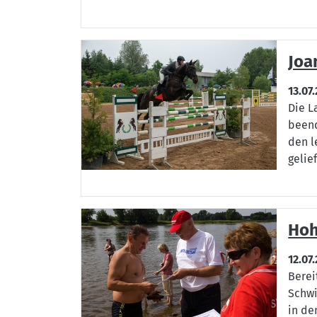
Joa
13.07
Die L
beend
den l
gelief
Hoh
12.07
Berei
Schwi
in de