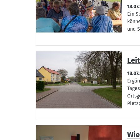
18.07
Ein S
könne
und S
Lei
18.07
Ergän
Tages
Ortsg
Pietz
Wie