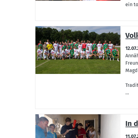
ein t
Vol
12.07
Annäh
Freun
Magd
Tradi
...
In 
11.07