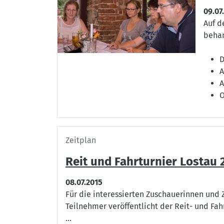
09.07
Auf d
behan
D
A
A
O
Zeitplan
Reit und Fahrturnier Lostau 
08.07.2015
Für die interessierten Zuschauerinnen und 
Teilnehmer veröffentlicht der Reit- und Fa
...