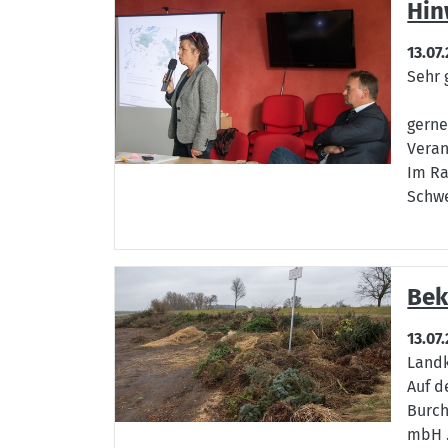
Hin
13.07
Sehr 
gerne
Veran
Im Ra
Schwe
Bek
13.07
Landk
Auf d
Burch
mbH .