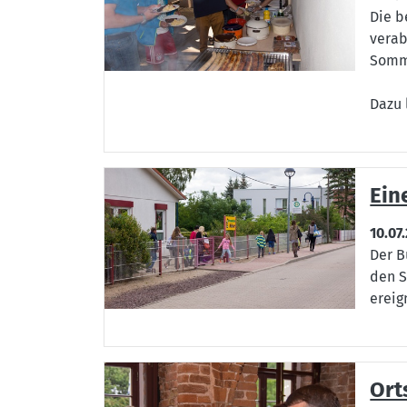
Die b
verab
Somm
Dazu 
Ein
10.07
Der B
den S
ereig
Ort